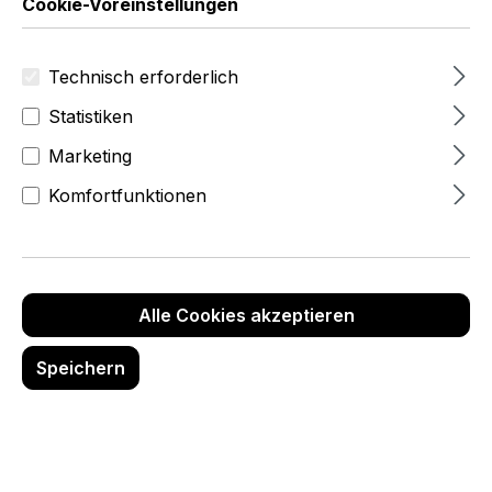
Cookie-Voreinstellungen
Technisch erforderlich
Statistiken
Marketing
Komfortfunktionen
Alle Cookies akzeptieren
159,00 Fr
Speichern
zzgl.MwSt
(171,88 Fr
inkl.Mwst)
Produktnummer:
6987-0-090-996