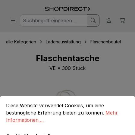
alle Kategorien
Ladenausstattung
Flaschenbeutel
Flaschentasche
VE = 300 Stück
Bildergalerie überspringen
Cookie-Voreinstellungen
Diese Website verwendet Cookies, um eine bestmögliche E
Diese Website verwendet Cookies, um eine
bestmögliche Erfahrung bieten zu können.
Mehr
Informationen ...