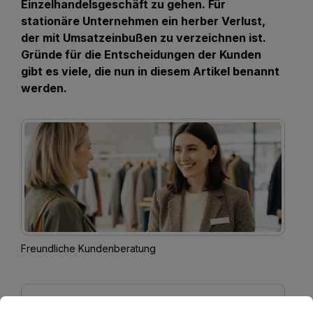
Einzelhandelsgeschäft zu gehen. Für
stationäre Unternehmen ein herber Verlust,
der mit Umsatzeinbußen zu verzeichnen ist.
Gründe für die Entscheidungen der Kunden
gibt es viele, die nun in diesem Artikel benannt
werden.
Freundliche Kundenberatung
Cookie-Voreinstellungen
Diese Website verwendet Cookies, um eine bestmögliche E
Direkt zum Thema
anzeigen