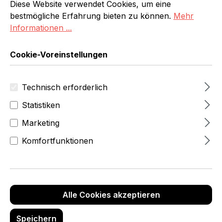
Diese Website verwendet Cookies, um eine
bestmögliche Erfahrung bieten zu können.
Mehr
Informationen ...
Cookie-Voreinstellungen
Produktgalerie überspringen
Aktuelle Top Angebote
Technisch erforderlich
Statistiken
Marketing
Komfortfunktionen
Alle Cookies akzeptieren
Klapprahmen Holz-Optik
25 mm, Holz-Optik, DIN A4
Speichern