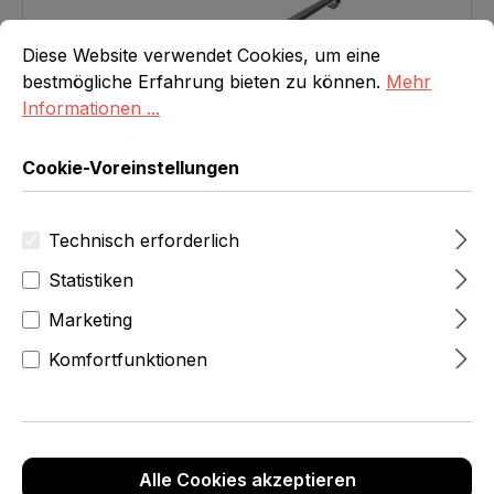
Cookie-Voreinstellungen
Diese Website verwendet Cookies, um eine bestmögliche E
Diese Website verwendet Cookies, um eine
bestmögliche Erfahrung bieten zu können.
Mehr
Informationen ...
Cookie-Voreinstellungen
Schuhlöffel
Länge 42 cm, verchromt
Technisch erforderlich
Regulärer Preis:
CHF 14.30
Statistiken
In den Warenkorb
Marketing
Komfortfunktionen
Alle Cookies akzeptieren