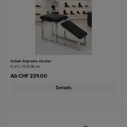
Schuh-Anprobe-Hocker
H 41 L 70 B 28 cm
Regulärer Preis:
Ab
CHF 229.00
Details