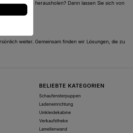
len Einrichtung herausholen? Dann lassen Sie sich von
.
sönlich weiter. Gemeinsam finden wir Lösungen, die zu
BELIEBTE KATEGORIEN
Schaufensterpuppen
Ladeneinrichtung
Umkleidekabine
Verkaufstheke
Lamellenwand