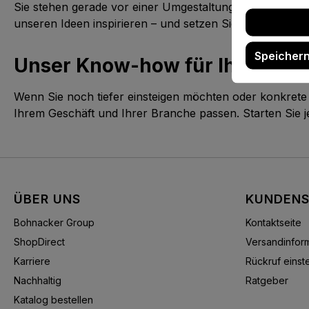
Sie stehen gerade vor einer Umgestaltung, planen eine
unseren Ideen inspirieren – und setzen Sie gezielte Im
Speicher
Unser Know-how für Ihre Fläc
Wenn Sie noch tiefer einsteigen möchten oder konkrete
Ihrem Geschäft und Ihrer Branche passen. Starten Sie je
ÜBER UNS
KUNDENS
Bohnacker Group
Kontaktseite
ShopDirect
Versandinfor
Karriere
Rückruf einste
Nachhaltig
Ratgeber
Katalog bestellen