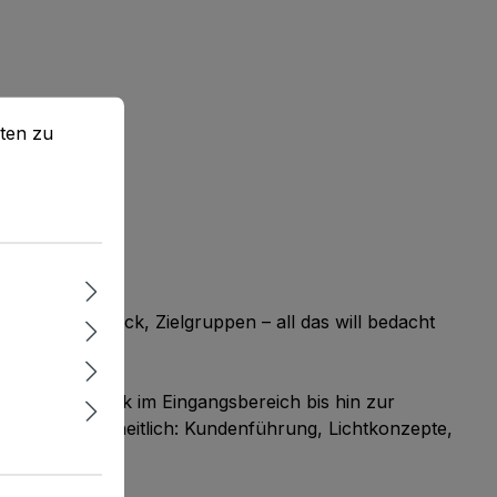
en zu können.
Mehr Informationen ...
ten zu
wege, Warendruck, Zielgruppen – all das will bedacht
ersten Eindruck im Eingangsbereich bis hin zur
enken wir ganzheitlich: Kundenführung, Lichtkonzepte,