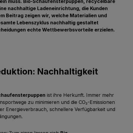
sein muss. Bio-Schaufensterpuppen, recycelbare
ne nachhaltige Ladeneinrichtung, die Kunden
m Beitrag zeigen wir, welche Materialien und
samte Lebenszyklus nachhaltig gestaltet
heidungen echte Wettbewerbsvorteile erzielen.
duktion: Nachhaltigkeit
chaufensterpuppen
ist ihre Herkunft. Immer mehr
nsportwege zu minimieren und die CO₂-Emissionen
ger Energieverbrauch, schnellere Verfügbarkeit und
dingungen.
ance: Zum einen lassen sich
Bio-