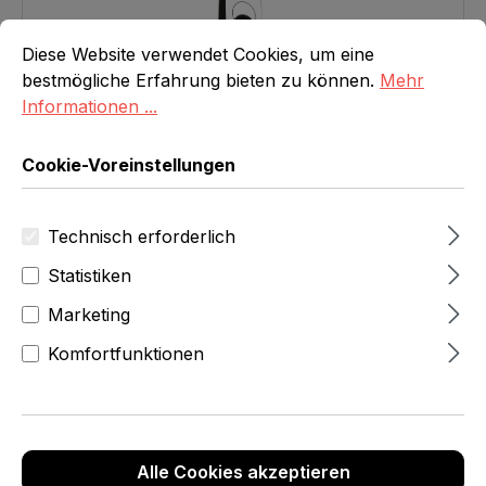
Cookie-Voreinstellungen
Diese Website verwendet Cookies, um eine bestmögliche E
Diese Website verwendet Cookies, um eine
bestmögliche Erfahrung bieten zu können.
Mehr
Informationen ...
Cookie-Voreinstellungen
Flaschentasche Losange
VE = 50 Stück
Technisch erforderlich
Regulärer Preis:
CHF 53.00
Statistiken
In den Warenkorb
Marketing
Komfortfunktionen
Alle Cookies akzeptieren