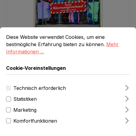
Cookie-Voreinstellungen
Diese Website verwendet Cookies, um eine bestmögliche E
Aufkleber 'Total Räumungsverkauf ALLES MUSS RAUS'
Diese Website verwendet Cookies, um eine
99x30 cm, selbstklebende Folie
bestmögliche Erfahrung bieten zu können.
Mehr
Regulärer Preis:
Ab
CHF 19.00
Informationen ...
Details
Cookie-Voreinstellungen
Technisch erforderlich
Statistiken
Marketing
Komfortfunktionen