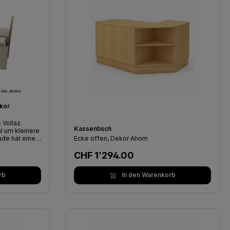
kor
en zu können.
Mehr Informationen ...
ten zu
 Vollaz.
Kassentisch
al um kleinere
Ecke offen, Dekor Ahorn
n 55cm und
Regulärer Preis:
steht aus
CHF 1’294.00
rb
In den Warenkorb