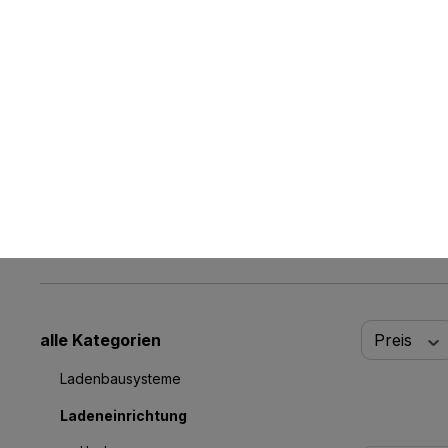
alle Kategorien
Branchen
Angebote
alle Kategorien
Ladeneinrichtung
Theken
alle Kategorien
Preis
Ladenbausysteme
Ladeneinrichtung