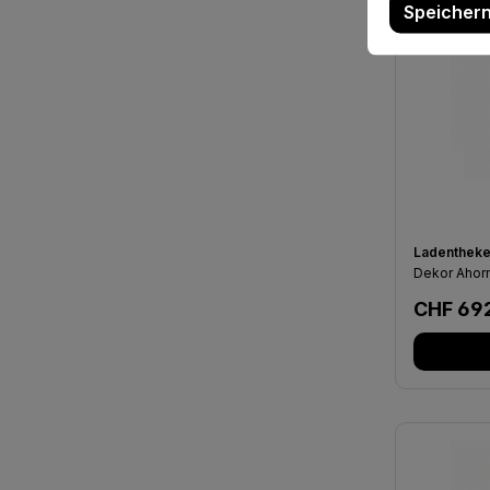
Ladentheke
Dekor Ahor
Regulär
CHF 69