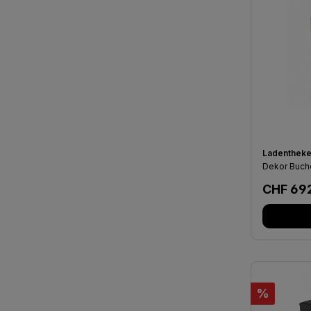
Ladentheke
Dekor Buch
Regulär
CHF 69
Rabatt
%