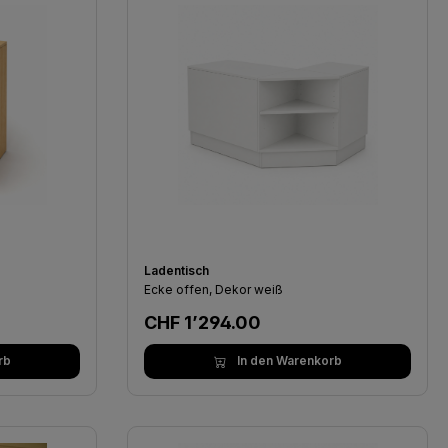
Ladentisch
Ecke offen, Dekor weiß
Regulärer Preis:
CHF 1’294.00
rb
In den Warenkorb