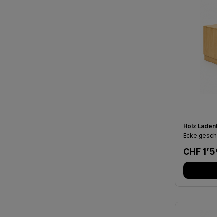
Holz Laden
Ecke gesch
Regulär
CHF 1’5