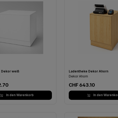
 Dekor weiß
Ladentheke Dekor Ahorn
Dekor Ahorn
er Preis:
Regulärer Preis:
2.70
CHF 643.10
In den Warenkorb
In den Warenko