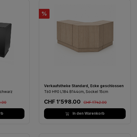
Rabatt
%
Verkaufstheke Standard, Ecke geschlossen
schwarz
T60 H90 L184 B144cm, Sockel 15cm
Preis:
Regulärer Preis:
Verkaufspreis:
CHF 1’598.00
0.00
CHF 1’742.00
rb
In den Warenkorb