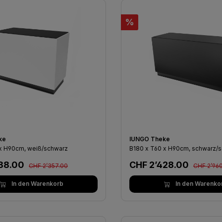
Rabatt
%
ke
IUNGO Theke
 x H90cm, weiß/schwarz
B180 x T60 x H90cm, schwarz/
Regulärer Preis:
Regulärer 
spreis:
Verkaufspreis:
888.00
CHF 2’428.00
CHF 2’357.00
CHF 2’96
In den Warenkorb
In den Warenko