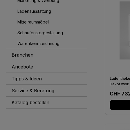
Marketing & Werbung
Ladenausstattung
Mittelraummöbel
Schaufenstergestaltung
Warenkennzeichnung
Branchen
Angebote
Tipps & Ideen
Ladentheke
Dekor weiß
Service & Beratung
Regulär
CHF 73
Katalog bestellen