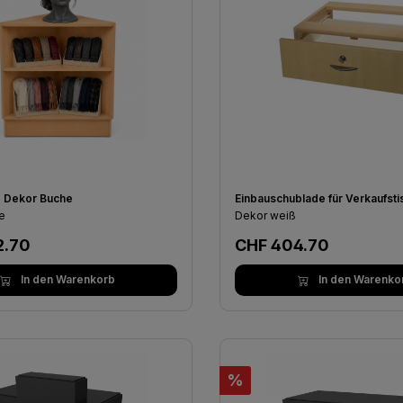
 Dekor Buche
Einbauschublade für Verkaufsti
e
Dekor weiß
er Preis:
Regulärer Preis:
2.70
CHF 404.70
In den Warenkorb
In den Warenko
Rabatt
%