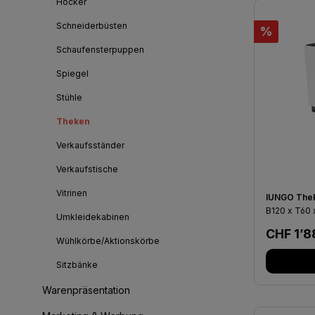
Hocker
Schneiderbüsten
Rabatt
%
Schaufensterpuppen
Spiegel
Stühle
Theken
Verkaufsständer
Verkaufstische
Vitrinen
IUNGO The
B120 x T60
Umkleidekabinen
Verkauf
CHF 1’
Wühlkörbe/Aktionskörbe
Sitzbänke
Warenpräsentation