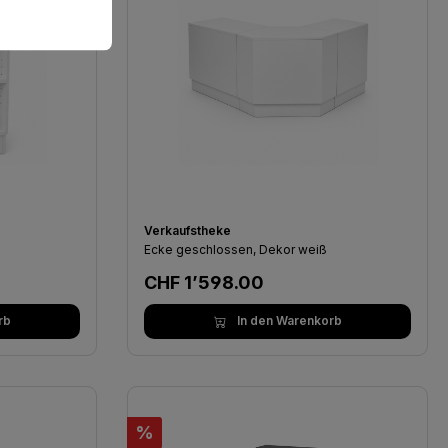
Verkaufstheke
Ecke geschlossen, Dekor weiß
Regulärer Preis:
CHF 1’598.00
rb
In den Warenkorb
Rabatt
%