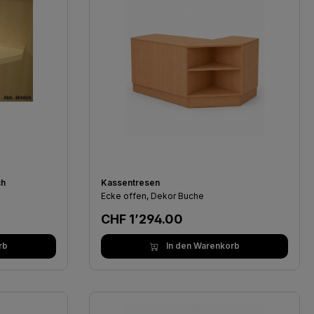
ch
Kassentresen
Ecke offen, Dekor Buche
Regulärer Preis:
CHF 1’294.00
rb
In den Warenkorb