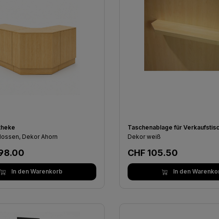
theke
Taschenablage für Verkaufstis
lossen, Dekor Ahorn
Dekor weiß
er Preis:
Regulärer Preis:
98.00
CHF 105.50
In den Warenkorb
In den Warenko