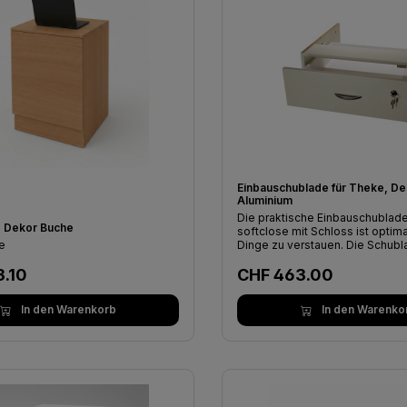
Einbauschublade für Theke, De
stellungen
 verwendet Cookies, um eine bestmögliche Erfahrung biet
Aluminium
te verwendet Cookies, um eine bestmögliche Erfahrung bie
Die praktische Einbauschublade
 Dekor Buche
softclose mit Schloss ist optim
r Informationen ...
e
Dinge zu verstauen. Die Schublade hat eine
Breite von 56cm, eine Tiefe vo
er Preis:
Regulärer Preis:
.10
Höhe von 18cm. Das Material be
CHF 463.00
Dekor Aluminium.
einstellungen
In den Warenkorb
In den Warenko
h erforderlich
en