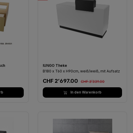
sch
IUNGO Theke
B180 x T60 x H90cm, weiß/weiß, mit Aufsatz
Regulärer Preis:
Verkaufspreis:
CHF 2’697.00
CHF 3’339.00
rb
In den Warenkorb