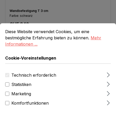
Wandbefestigung T 3 cm
Farbe: schwarz
Regulärer Preis:
CHF 3.10
Cookie-Voreinstellungen
Diese Website verwendet Cookies, um eine bestmögliche E
Diese Website verwendet Cookies, um eine
In den Warenkorb
bestmögliche Erfahrung bieten zu können.
Mehr
Informationen ...
Cookie-Voreinstellungen
Technisch erforderlich
Statistiken
Marketing
Komfortfunktionen
Einfachhaken