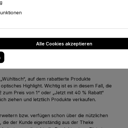
g
fangen,
müssen aber auch die hier präsentierten
unktionen
ken natürlich, um „stehende“ Produkte aufzubauen:
er bauchhoch sind, können Fotoläden hier optimal
bauen. Sie befinden sich dann auf Augenhöhe der
Hand genommen werden können.
Alle Cookies akzeptieren
sich die Theken sogar direkt auf Augenhöhe der
neues Spielzeug ebenfalls gleich anfassen und
n
„Wühltisch“, auf dem rabattierte Produkte
tisches Highlight. Wichtig ist es in diesem Fall, die
„2 zum Preis von 1“ oder „Jetzt mit 40 % Rabatt“
ich ziehen und letztlich Produkte verkaufen.
rweitern bzw. verfügen schon über die nützlichen
, die der Kunde eigenständig aus der Theke