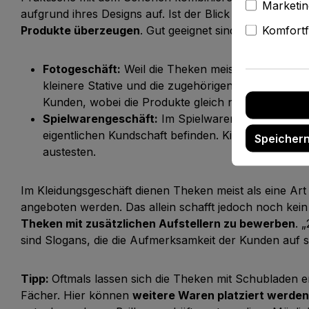
Marketin
aufgrund ihres Designs auf. Ist der Blick dann erst ge
Komfortf
Produkte überzeugen
. Gut geeignet sind solche The
Fotogeschäft:
Weil die Theken meist nur hüft- od
kleinere Stative und die zugehörigen Kameras auf
Kunden, wobei die Produkte gleich noch in die 
Spielwarengeschäft:
Im Spielwarenladen dürften 
eigentlichen Kundschaft befinden. Kinder können 
Speicher
austesten.
Im Kleidungsgeschäft dienen Theken meist als eine Art 
angeboten werden. Das allein schafft jedoch noch kein op
Theken mit zusätzlichen Aufstellern zu bewerben
. 
sind Slogans, die die Aufmerksamkeit der Kunden auf s
Tipp:
Oftmals lassen sich die Theken mit Schubladen e
Fächer. Hier können
weitere Waren platziert werden