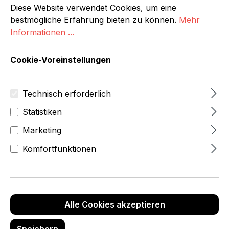
Diese Website verwendet Cookies, um eine
bestmögliche Erfahrung bieten zu können.
Mehr
Informationen ...
Cookie-Voreinstellungen
Von der Idee zur
maßgeschneiderten Einrichtung
Technisch erforderlich
Statistiken
Individueller Ladenbau bedeutet für uns: Ihre
Anforderungen stehen im Mittelpunkt – nicht
Marketing
Standardlösungen. Wir planen und fertigen
Komfortfunktionen
Ladenmöbel, Theken, Regalsysteme oder komplette
Einrichtungslösungen exakt nach Maß.
✅ Planung, Konstruktion und Fertigung aus einer
Alle Cookies akzeptieren
Hand
✅ Exakte Anpassung an Fläche, Corporate Design
Speichern