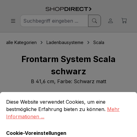
alle Kategorien
Ladenbausysteme
Scala
Frontarm System Scala
schwarz
B 41,6 cm, Farbe: Schwarz matt
Cookie-Voreinstellungen
Diese Website verwendet Cookies, um eine bestmögliche E
Bildergalerie überspringen
Diese Website verwendet Cookies, um eine
bestmögliche Erfahrung bieten zu können.
Mehr
Informationen ...
Cookie-Voreinstellungen