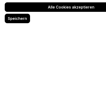
Alle Cookies akzeptieren
Speichern
Investieren Sie in
Sicherheit und Effizienz
mit dem SMART PROTECT
PLUS Geldscheinprüfer –
die intelligente Wahl für Ihr
Geschäft!
Mit seiner kompakten
Bauweise ist dieses
Prüfgerät ideal für den
POS-Einsatz geeignet.
Es unterstützt eine Vielzahl
von Währungen,
darunter
EUR, GBP, CHF,