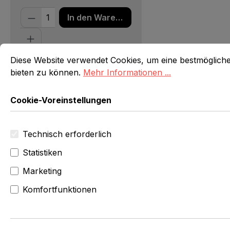
Produkt Anzahl: Gib den gewünschten 
In den Warenkorb
Cookie-Voreinstellungen
Diese Website verwendet Cookies, um eine bestmögliche E
Diese Website verwendet Cookies, um eine bestmöglich
Beschreibung
bieten zu können.
Mehr Informationen ...
Cookie-Voreinstellungen
Technisch erforderlich
Statistiken
Marketing
Komfortfunktionen