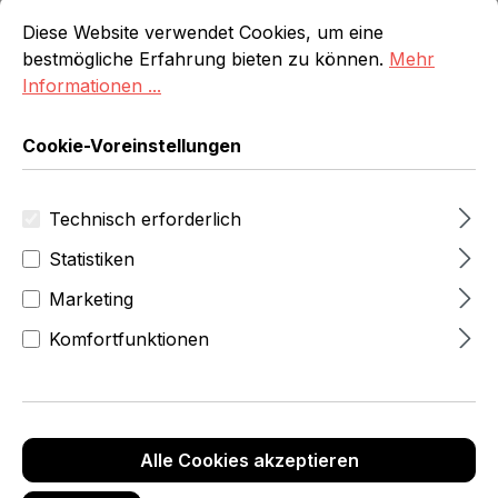
Cookie-Voreinstellungen
Diese Website verwendet Cookies, um eine bestmögliche E
Diese Website verwendet Cookies, um eine
bestmögliche Erfahrung bieten zu können.
Mehr
Informationen ...
Cookie-Voreinstellungen
Technisch erforderlich
Statistiken
Marketing
Komfortfunktionen
ab 1766,99 Fr
Anz
Stückpreis
Stückpreis
Rabatt
Alle Cookies akzeptieren
ahl
(netto)
(brutto)
(%)