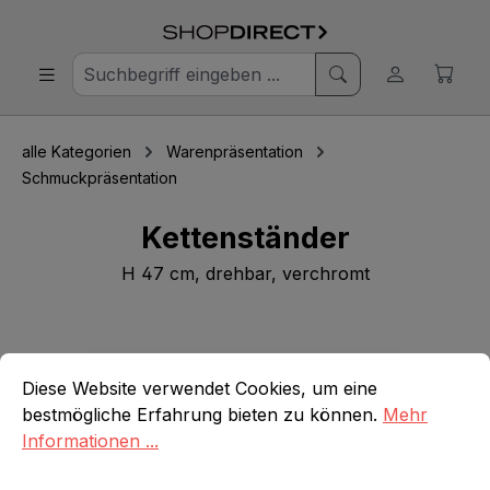
alle Kategorien
Warenpräsentation
Schmuckpräsentation
Kettenständer
H 47 cm, drehbar, verchromt
Bildergalerie überspringen
Cookie-Voreinstellungen
Diese Website verwendet Cookies, um eine bestmögliche E
Diese Website verwendet Cookies, um eine
bestmögliche Erfahrung bieten zu können.
Mehr
Informationen ...