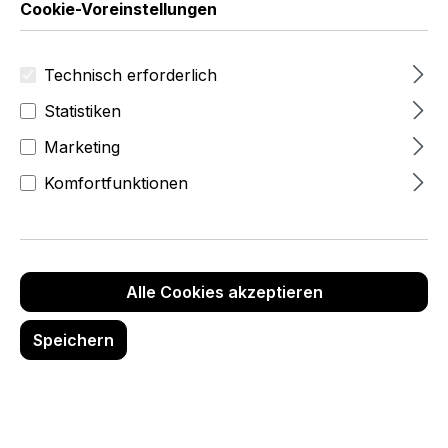
Cookie-Voreinstellungen
Technisch erforderlich
Statistiken
Marketing
Komfortfunktionen
Alle Cookies akzeptieren
Speichern
ab 48,56 Fr
Anz
Stückpreis
Stückpreis
Rabatt
ahl
(netto)
(brutto)
(%)
CHF 64.72
69,96 Fr
Ab
1