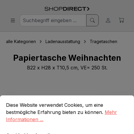
alle Kategorien
Ladenausstattung
Tragetaschen
Papiertasche Weihnachten
B22 x H28 x T10,5 cm, VE= 250 St.
Bildergalerie überspringen
Cookie-Voreinstellungen
Diese Website verwendet Cookies, um eine bestmögliche E
Diese Website verwendet Cookies, um eine
bestmögliche Erfahrung bieten zu können.
Mehr
Informationen ...