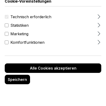
Cookie-Voreinstellungen
Technisch erforderlich
Statistiken
Marketing
Komfortfunktionen
Alle Cookies akzeptieren
133,95 Fr
Speichern
zzgl.MwSt
(144,80 Fr
inkl.Mwst)
Produktnummer:
6996-0-022-01