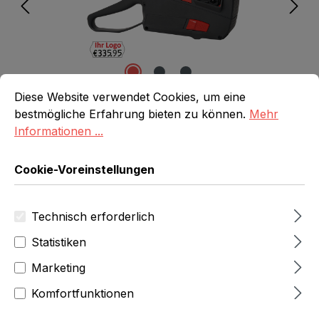
Cookie-Voreinstellungen
Diese Website verwendet Cookies, um eine bestmögliche E
Diese Website verwendet Cookies, um eine
bestmögliche Erfahrung bieten zu können.
Mehr
Informationen ...
Cookie-Voreinstellungen
221,95 Fr
zzgl.MwSt
(239,93 Fr
inkl.Mwst)
Technisch erforderlich
Produktnummer:
69001-00004
Statistiken
Marketing
Produkt Anzahl: Gib den gewünschten 
In den Warenkorb
Komfortfunktionen