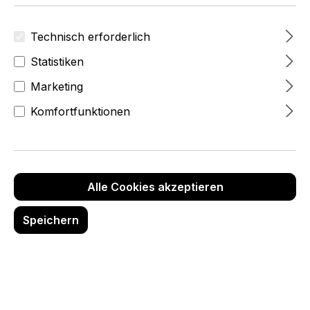
Technisch erforderlich
Statistiken
Marketing
Komfortfunktionen
Alle Cookies akzeptieren
Speichern
12,30 Fr
zzgl.MwSt
(13,30 Fr
inkl.Mwst)
Produktnummer:
6280-0-010-44