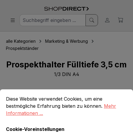
alle Kategorien
Marketing & Werbung
Prospektständer
Prospekthalter Fülltiefe 3,5 cm
1/3 DIN A4
Cookie-Voreinstellungen
Diese Website verwendet Cookies, um eine bestmögliche E
Bildergalerie überspringen
Diese Website verwendet Cookies, um eine
bestmögliche Erfahrung bieten zu können.
Mehr
Informationen ...
Cookie-Voreinstellungen