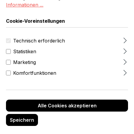
Informationen ...
Cookie-Voreinstellungen
Technisch erforderlich
Statistiken
Marketing
Komfortfunktionen
239,00 Fr
zzgl.MwSt
(258,36 Fr
inkl.Mwst)
Produktnummer:
6565-7-001-69
Alle Cookies akzeptieren
Marke:
Speichern