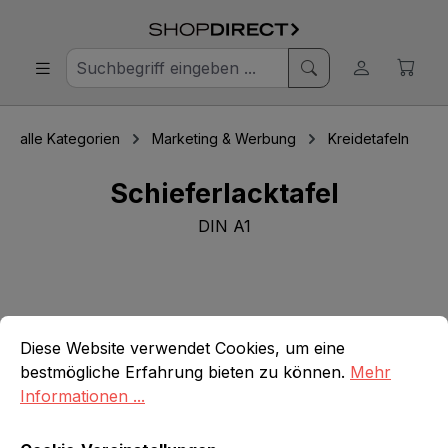
alle Kategorien
Marketing & Werbung
Kreidetafeln
Schieferlacktafel
DIN A1
Bildergalerie überspringen
Cookie-Voreinstellungen
Diese Website verwendet Cookies, um eine bestmögliche E
Diese Website verwendet Cookies, um eine
bestmögliche Erfahrung bieten zu können.
Mehr
Informationen ...