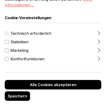
Informationen ...
Cookie-Voreinstellungen
Technisch erforderlich
Statistiken
Marketing
Komfortfunktionen
ab 882,99 Fr
Alle Cookies akzeptieren
Anz
Stückpreis
Stückpreis
Rabatt
ahl
(netto)
(brutto)
(%)
Speichern
CHF 1’038.0
1122,08 Fr
Ab
1
0