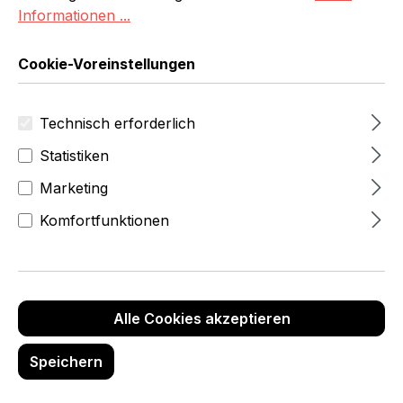
Informationen ...
Cookie-Voreinstellungen
Technisch erforderlich
Statistiken
Marketing
Komfortfunktionen
ab 2419,00 Fr
Alle Cookies akzeptieren
Anz
Stückpreis
Stückpreis
Rabatt
ahl
(netto)
(brutto)
(%)
Speichern
CHF 2’846.0
3076,53 Fr
Ab
1
0