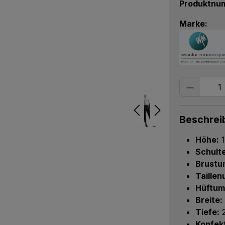
Produktnu
Marke:
Produkt
Beschrei
Höhe:
1
Schulte
Brustu
Taille
Hüftum
Breite:
Tiefe:
2
Konfek