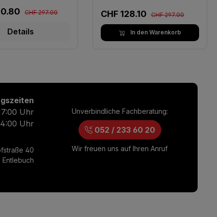
Regulärer Preis:
fspreis:
30.80
Regulärer Preis:
Verkaufspreis:
CHF 297.00
CHF 128.10
CHF 297.00
Details
In den Warenkorb
gszeiten
17:00 Uhr
Unverbindliche Fachberatung:
14:00 Uhr
052 / 233 60 20
Wir freuen uns auf Ihren Anruf
fstraße 40
 Entlebuch