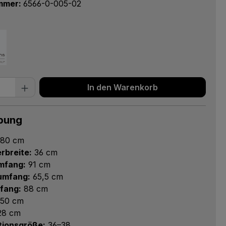
mmer:
6566-0-005-02
 Anzahl: Gib den gewünschten Wert ein 
In den Warenkorb
bung
80 cm
rbreite:
36 cm
mfang:
91 cm
numfang:
65,5 cm
fang:
88 cm
50 cm
8 cm
tionsgröße:
36–38