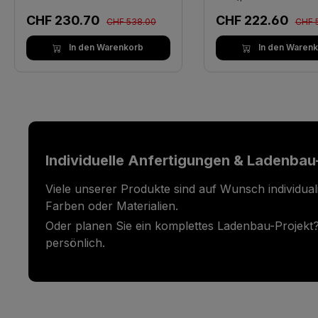
Regulärer Preis:
Regul
Verkaufspreis:
Verkaufspreis:
CHF 230.70
CHF 222.60
CHF 538.00
CHF 
In den Warenkorb
In den Waren
Individuelle Anfertigungen & Ladenbau
Viele unserer Produkte sind auf Wunsch individual
Farben oder Materialien.
Oder planen Sie ein komplettes Ladenbau-Projekt?
persönlich.