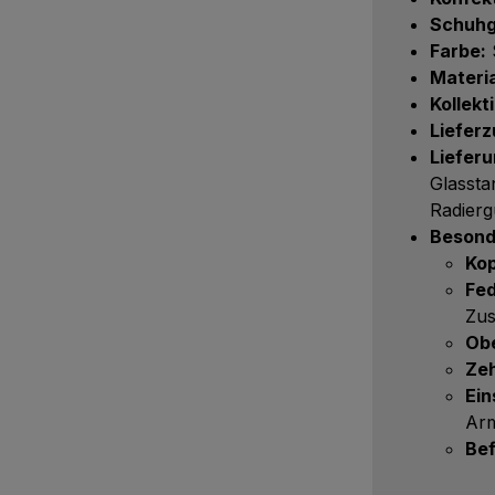
Schuhg
Farbe:
Materia
Kollekt
Lieferz
Liefer
Glassta
Radier
Besond
Kop
Fed
Zus
Obe
Zeh
Ein
Arm
Bef