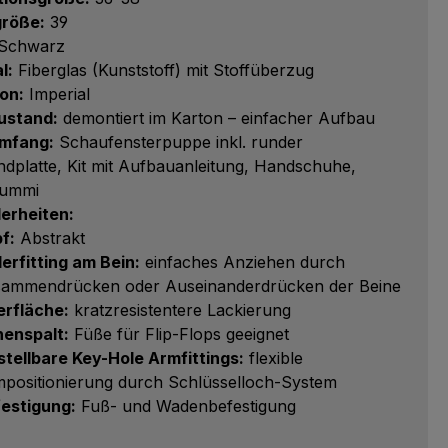
röße:
39
Schwarz
l:
Fiberglas (Kunststoff) mit Stoffüberzug
ion:
Imperial
ustand:
demontiert im Karton – einfacher Aufbau
umfang:
Schaufensterpuppe inkl. runder
ndplatte, Kit mit Aufbauanleitung, Handschuhe,
gummi
erheiten:
f:
Abstrakt
erfitting am Bein:
einfaches Anziehen durch
ammendrücken oder Auseinanderdrücken der Beine
rfläche:
kratzresistentere Lackierung
enspalt:
Füße für Flip-Flops geeignet
stellbare Key-Hole Armfittings:
flexible
positionierung durch Schlüsselloch-System
estigung:
Fuß- und Wadenbefestigung