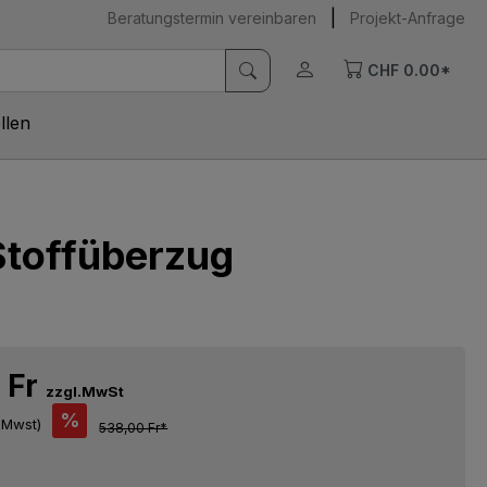
|
Beratungstermin vereinbaren
Projekt-Anfrage
CHF 0.00*
llen
Stoffüberzug
 Fr
zzgl.MwSt
%
l.Mwst)
538,00 Fr*