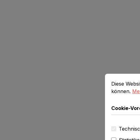
Cookie-Vorein
Diese Website
Diese Websi
können.
Meh
Cookie-Vor
Technisc
Statistik