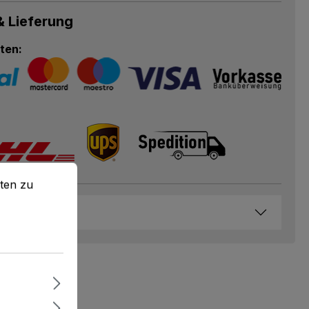
& Lieferung
ten:
en zu können.
Mehr Informationen ...
ten zu
haften