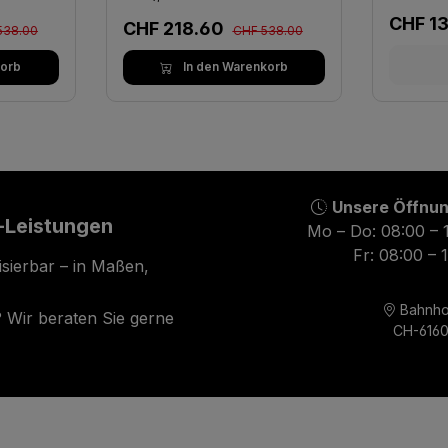
Verkau
CHF 1
ärer Preis:
Regulärer Preis:
Verkaufspreis:
CHF 218.60
538.00
CHF 538.00
korb
In den Warenkorb
Unsere Öffnun
-Leistungen
Mo – Do: 08:00 – 
Fr: 08:00 – 
isierbar – in Maßen,
Bahnho
 Wir beraten Sie gerne
CH-6160