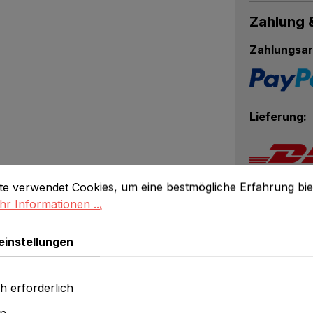
Zahlung 
Zahlungsar
Lieferung:
stellungen
 verwendet Cookies, um eine bestmögliche Erfahrung biet
te verwendet Cookies, um eine bestmögliche Erfahrung bie
r Informationen ...
Eigensc
einstellungen
h erforderlich
en