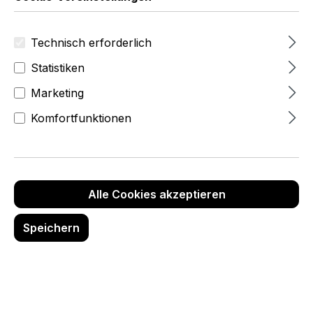
Technisch erforderlich
Statistiken
Marketing
Komfortfunktionen
Holzbodenträger klemmend
B 7,5 cm, Aluminium
Regulärer Preis:
Ab
CHF 10.84
Alle Cookies akzeptieren
Details
Speichern