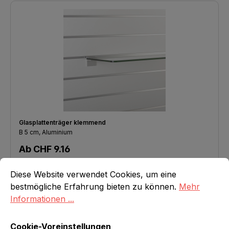
Glasplattenträger klemmend
B 5 cm, Aluminium
Regulärer Preis:
Ab
CHF 9.16
Cookie-Voreinstellungen
Diese Website verwendet Cookies, um eine bestmögliche E
Details
Diese Website verwendet Cookies, um eine
bestmögliche Erfahrung bieten zu können.
Mehr
Informationen ...
Cookie-Voreinstellungen