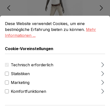
Cookie-Voreinstellungen
Diese Website verwendet Cookies, um eine bestmögliche E
Diese Website verwendet Cookies, um eine
bestmögliche Erfahrung bieten zu können.
Mehr
Informationen ...
Cookie-Voreinstellungen
Technisch erforderlich
390,00 Fr
zzgl.MwSt
Statistiken
(421,59 Fr
inkl.Mwst)
Marketing
Produktnummer:
6540-0-001-855
Komfortfunktionen
Marke: