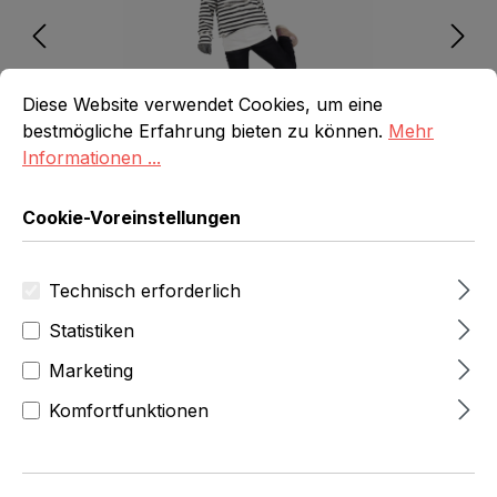
Cookie-Voreinstellungen
Diese Website verwendet Cookies, um eine bestmögliche E
Diese Website verwendet Cookies, um eine
bestmögliche Erfahrung bieten zu können.
Mehr
Informationen ...
Cookie-Voreinstellungen
Technisch erforderlich
336,00 Fr
zzgl.MwSt
Statistiken
(363,22 Fr
inkl.Mwst)
Marketing
Produktnummer:
6540-0-025-855
Komfortfunktionen
Marke: