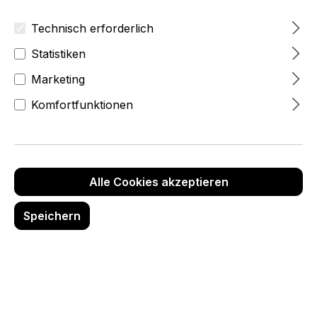
stehen aktuell eigentlich im Fokus?
Technisch erforderlich
Statistiken
Marketing
Komfortfunktionen
Flexible Flächenkonzepte
erobern den Ladenbau
Alle Cookies akzeptieren
Speichern
Längst sind die Zeiten vorbei, in denen
Geschäfte sich über Jahrzehnte hinweg
optisch nicht verändert
haben.
Inzwischen haben
flexible Flächenkonzepte