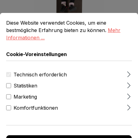
Cookie-Voreinstellungen
Diese Website verwendet Cookies, um eine bestmögliche E
Diese Website verwendet Cookies, um eine
bestmögliche Erfahrung bieten zu können.
Mehr
Informationen ...
Cookie-Voreinstellungen
201,95 Fr
zzgl.MwSt
Technisch erforderlich
(218,31 Fr
inkl.Mwst)
Statistiken
Produktnummer:
6575-2-102-01
Marketing
Produkt Anzahl: Gib den gewünschten 
Komfortfunktionen
In den Warenkorb
Beschreibung